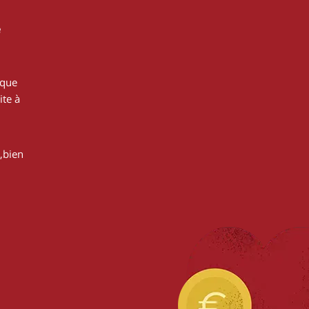
e
 que
ite à
,bien