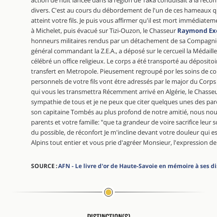
divers. C'est au cours du débordement de l'un de ces hameaux qu'
atteint votre fils. Je puis vous affirmer qu'il est mort immédiatem
à Michelet, puis évacué sur Tizi-Ouzon, le Chasseur
Raymond Exc
honneurs militaires rendus par un détachement de sa Compagnie.
général commandant la Z.E.A., a déposé sur le cercueil la Médaille 
célébré un office religieux. Le corps a été transporté au déposito
transfert en Metropole. Pieusement regroupé por les soins de 
personnels de votre fils vont étre adressés par le major du Cor
qui vous les transmettra Récemment arrivé en Algérie, le Chasse
sympathie de tous et je ne peux que citer quelques unes des par
son capitaine Tombés au plus profond de notre amitié, nous no
parents et votre famille: "que ta grandeur de voire sacrifice leur s
du possible, de réconfort Je m'incline devant votre douleur qui es
Alpins tout entier et vous prie d'agréer Monsieur, l'expression
SOURCE :
AFN - Le livre d'or de Haute-Savoie en mémoire à ses d
Distinction(s)