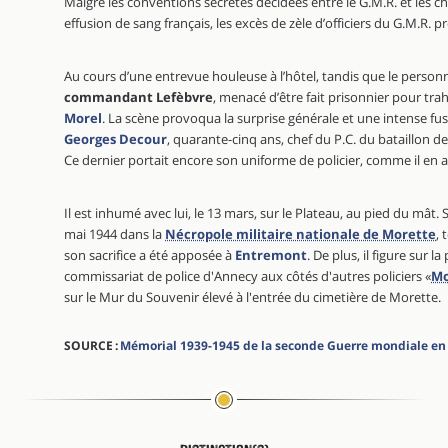
Malgré les conventions secrètes décidées entre le G.M.R. et les c
effusion de sang français, les excès de zèle d’officiers du G.M.R.
Au cours d’une entrevue houleuse à l’hôtel, tandis que le personnel
commandant Lefèbvre
, menacé d’être fait prisonnier pour trah
Morel
. La scène provoqua la surprise générale et une intense fus
Georges Decour
, quarante-cinq ans, chef du P.C. du bataillon de
Ce dernier portait encore son uniforme de policier, comme il en av
Il est inhumé avec lui, le 13 mars, sur le Plateau, au pied du mât.
mai 1944 dans la
Nécropole militaire nationale de Morette
,
son sacrifice a été apposée à
Entremont
. De plus, il figure sur 
commissariat de police d'Annecy aux côtés d'autres policiers «
Mo
sur le Mur du Souvenir élevé à l'entrée du cimetière de Morette.
SOURCE :
Mémorial 1939-1945 de la seconde Guerre mondiale en