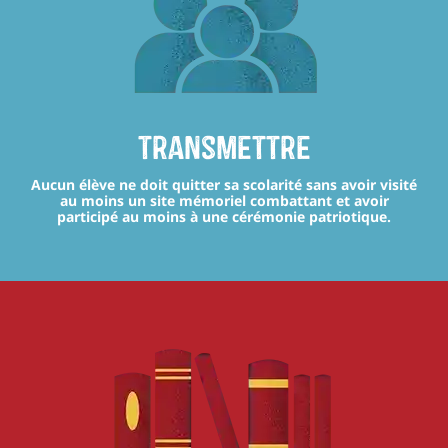
transmettre
Aucun élève ne doit quitter sa scolarité sans avoir visité
au moins un site mémoriel combattant et avoir
participé au moins à une cérémonie patriotique.