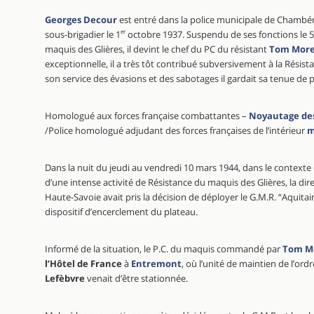
Georges Decour
est entré dans la police municipale de Chamb
sous-brigadier le 1
er
octobre 1937. Suspendu de ses fonctions le 5 
maquis des Glières, il devint le chef du PC du résistant
Tom More
exceptionnelle, il a très tôt contribué subversivement à la Résist
son service des évasions et des sabotages il gardait sa tenue de p
Homologué aux forces française combattantes –
Noyautage des
/Police homologué adjudant des forces françaises de l’intérieur
m
Dans la nuit du jeudi au vendredi 10 mars 1944, dans le contexte
d’une intense activité de Résistance du maquis des Glières, la dir
Haute-Savoie avait pris la décision de déployer le G.M.R. “Aquita
dispositif d’encerclement du plateau.
Informé de la situation, le P.C. du maquis commandé par
Tom M
l’Hôtel de France
à
Entremont
, où l’unité de maintien de l’o
Lefèbvre
venait d’être stationnée.