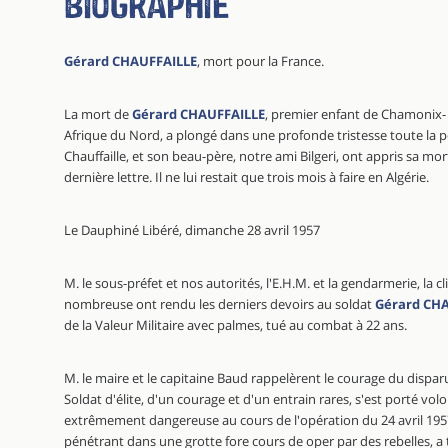
Biographie
Gérard CHAUFFAILLE
, mort pour la France.
La mort de
Gérard CHAUFFAILLE
, premier enfant de Chamonix-
Afrique du Nord, a plongé dans une profonde tristesse toute la 
Chauffaille, et son beau-père, notre ami Bilgeri, ont appris sa mo
dernière lettre. Il ne lui restait que trois mois à faire en Algérie.
Le Dauphiné Libéré, dimanche 28 avril 1957
M. le sous-préfet et nos autorités, l'E.H.M. et la gendarmerie, la cl
nombreuse ont rendu les derniers devoirs au soldat
Gérard CH
de la Valeur Militaire avec palmes, tué au combat à 22 ans.
M. le maire et le capitaine Baud rappelèrent le courage du dispar
Soldat d'élite, d'un courage et d'un entrain rares, s'est porté vo
extrêmement dangereuse au cours de l'opération du 24 avril 1957
pénétrant dans une grotte fore cours de oper par des rebelles, a