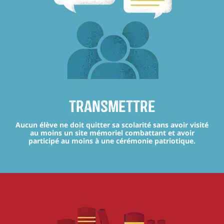
transmettre
Aucun élève ne doit quitter sa scolarité sans avoir visité
au moins un site mémoriel combattant et avoir
participé au moins à une cérémonie patriotique.