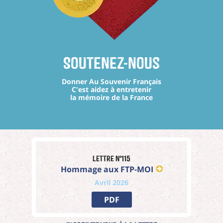
Soutenez-nous
Donner Au Souvenir Français
C'est aidez à entretenir
la mémoire de la France
Lettre n°115
Hommage aux FTP-MOI
Avril 2026
PDF