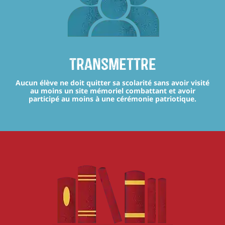
transmettre
Aucun élève ne doit quitter sa scolarité sans avoir visité
au moins un site mémoriel combattant et avoir
participé au moins à une cérémonie patriotique.