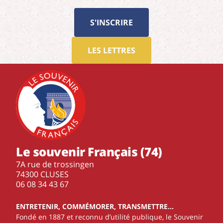
S'INSCRIRE
LES LETTRES
Le souvenir Français (74)
7A rue de trossingen
74300 CLUSES
‭06 08 34 43 67‬
ENTRETENIR, COMMÉMORER, TRANSMETTRE…
Fondé en 1887 et reconnu d’utilité publique, le Souvenir