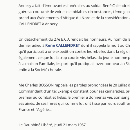
Annecy a fait d'émouvantes funérailles au soldat René Callendret,
guère accoutumé de voir en semblables circonstances, témoignait 
prend aux évènements d'Afrique du Nord et de la considération af
CALLENDRET à Annecy.
Un détachement du 27e B.C.A rendait les honneurs. Au nom de la
dernier adieu à
René CALLENDRET
dont il rappela la mort au Ch
qu'il participait à une expédition contre les rebelles dans la régi
également ce que fut la trop courte vie, hélas, du jeune homme p
à la maison Familiale, le sport qu'il pratiquait avec bonheur au Sk
enfin à la Société chorale.
Me Charles BOSSON rappela les paroles prononcées le 20 juillet de
Commandant d'unité: Exemple constant pour ses camarades, premie
premier au combat et hélas, le premier à donner sa vie. Son sang a
ses ainés, de ses frères qui, comme lui, ont tissé par leurs souffra
France et l'Algérie…
Le Dauphiné Libéré, jeudi 21 mars 1957