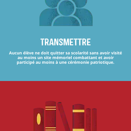
transmettre
Aucun élève ne doit quitter sa scolarité sans avoir visité
au moins un site mémoriel combattant et avoir
participé au moins à une cérémonie patriotique.