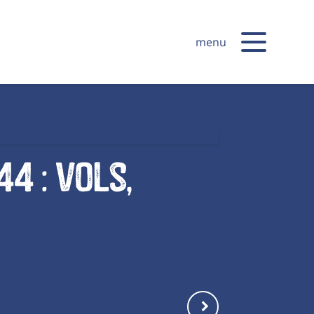
menu
4 : vols,