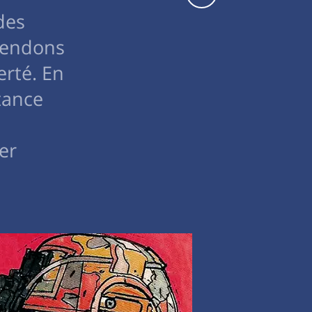
des
rendons
erté. En
tance
er