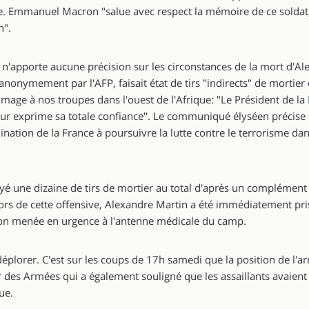
nce. Emmanuel Macron "salue avec respect la mémoire de ce soldat
n".
n'apporte aucune précision sur les circonstances de la mort d'Al
e anonymement par l'AFP, faisait état de tirs "indirects" de mortie
age à nos troupes dans l'ouest de l'Afrique: "Le Président de la
leur exprime sa totale confiance". Le communiqué élyséen précise 
ation de la France à poursuivre la lutte contre le terrorisme dan
yé une dizaine de tirs de mortier au total d'après un complément 
ors de cette offensive, Alexandre Martin a été immédiatement pr
tion menée en urgence à l'antenne médicale du camp.
plorer. C'est sur les coups de 17h samedi que la position de l'ar
r des Armées qui a également souligné que les assaillants avaient
ue.