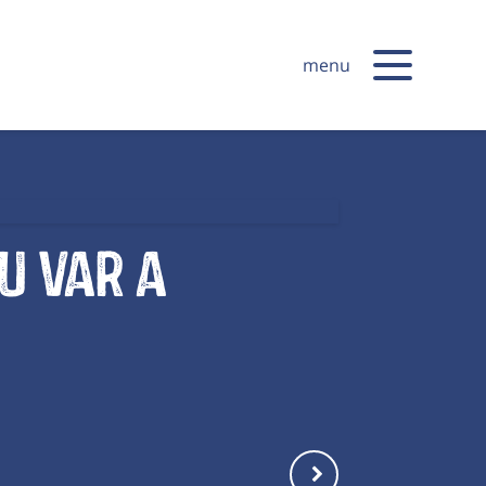
menu
u Var a