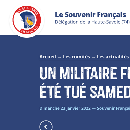
Le Souvenir Français
Délégation de la Haute-Savoie (74)
Accueil
Les comités
Les actualités
Un militaire f
été tué samed
Dimanche 23 janvier 2022 — Souvenir Franç