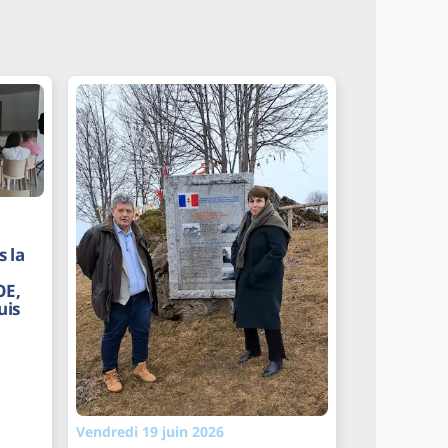
 la
OE,
uis
Vendredi 19 juin 2026