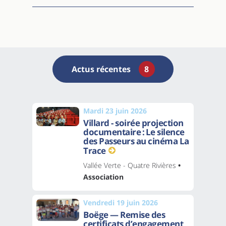
Actus récentes
8
Mardi 23 juin 2026
Villard - soirée projection
documentaire : Le silence
des Passeurs au cinéma La
Trace
Vallée Verte - Quatre Rivières
•
Association
Vendredi 19 juin 2026
Boëge — Remise des
certificats d’engagement