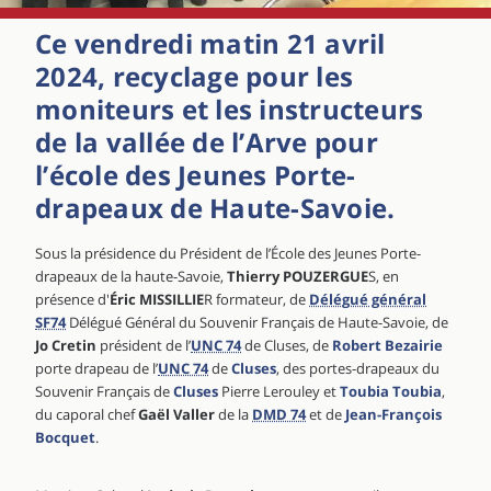
Ce vendredi matin 21 avril
2024, recyclage pour les
moniteurs et les instructeurs
de la vallée de l’Arve pour
l’école des Jeunes Porte-
drapeaux de Haute-Savoie.
Sous la présidence du Président de l’École des Jeunes Porte-
drapeaux de la haute-Savoie,
Thierry POUZERGUE
S, en
présence d'
Éric MISSILLIE
R formateur, de
Délégué général
SF74
Délégué Général du Souvenir Français de Haute-Savoie, de
Jo Cretin
président de l’
UNC 74
de Cluses, de
Robert Bezairie
porte drapeau de l’
UNC 74
de
Cluses
, des portes-drapeaux du
Souvenir Français de
Cluses
Pierre Lerouley et
Toubia Toubia
,
du caporal chef
Gaël Valler
de la
DMD 74
et de
Jean-François
Bocquet
.