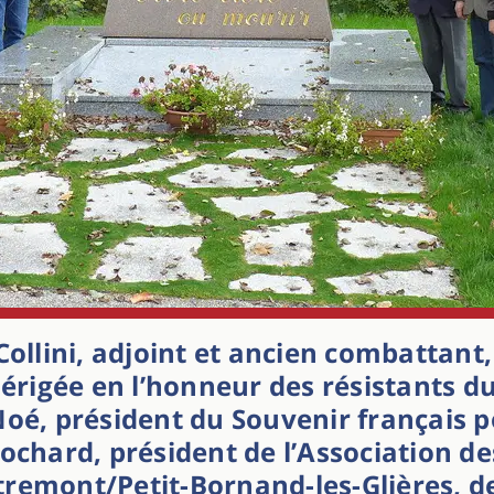
Collini
, adjoint et ancien combattant,
 érigée en l’honneur des résistants d
Noé
, président du Souvenir français p
Bochard
, président de l’Association d
tremont/Petit-Bornand-les-Glières, 