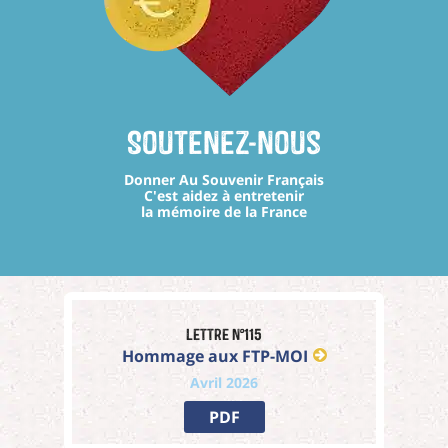
Soutenez-nous
Donner Au Souvenir Français
C'est aidez à entretenir
la mémoire de la France
Lettre n°115
Hommage aux FTP-MOI
Avril 2026
PDF