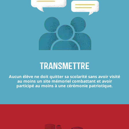
transmettre
Aucun élève ne doit quitter sa scolarité sans avoir visité
au moins un site mémoriel combattant et avoir
participé au moins à une cérémonie patriotique.