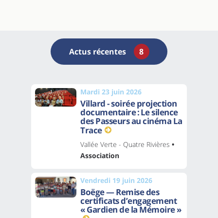
Actus récentes
8
Mardi 23 juin 2026
Villard - soirée projection
documentaire : Le silence
des Passeurs au cinéma La
Trace
Vallée Verte - Quatre Rivières
•
Association
Vendredi 19 juin 2026
Boëge — Remise des
certificats d’engagement
« Gardien de la Mémoire »