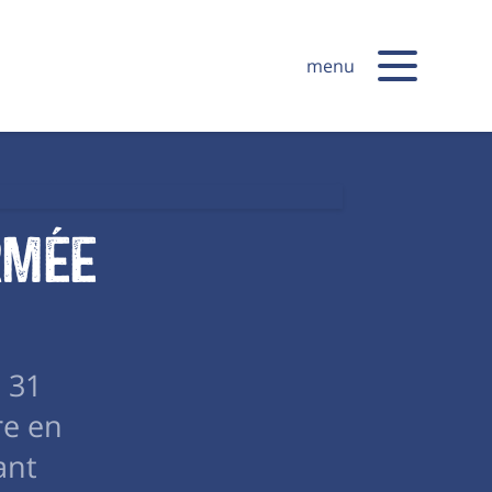
menu
rmée
e 31
re en
ant