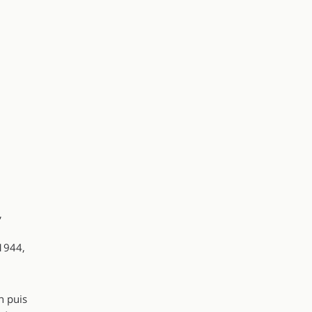
,
 1944,
n puis