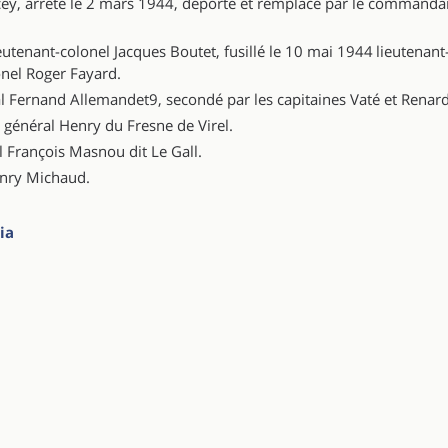
cey, arrêté le 2 mars 1944, déporté et remplacé par le commanda
eutenant-colonel Jacques Boutet, fusillé le 10 mai 1944 lieutenant
onel Roger Fayard.
l Fernand Allemandet9, secondé par les capitaines Vaté et Renard
 général Henry du Fresne de Virel.
l François Masnou dit Le Gall.
enry Michaud.
ia