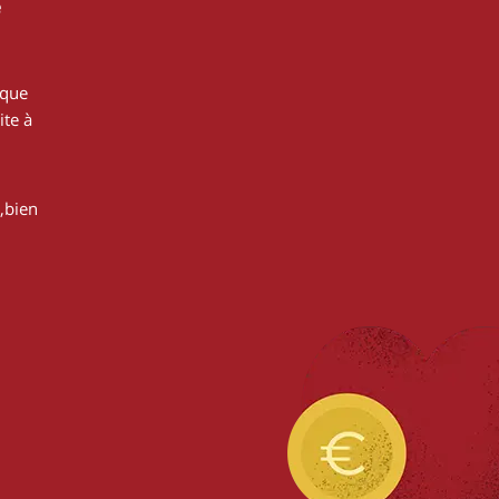
e
 que
ite à
,bien