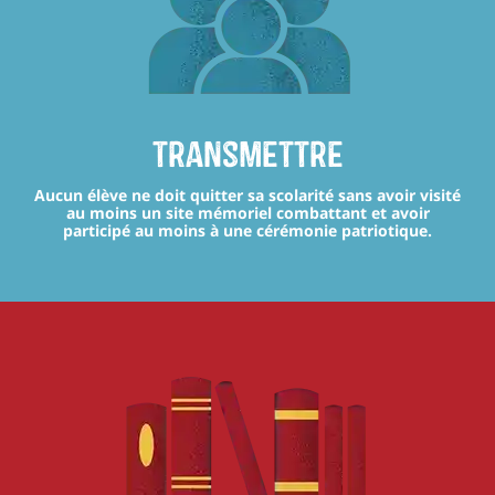
transmettre
Aucun élève ne doit quitter sa scolarité sans avoir visité
au moins un site mémoriel combattant et avoir
participé au moins à une cérémonie patriotique.