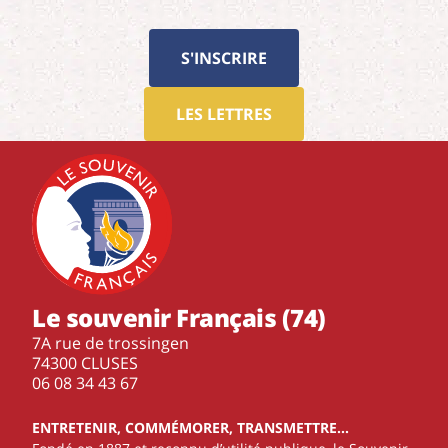
S'INSCRIRE
LES LETTRES
Le souvenir Français (74)
7A rue de trossingen
74300 CLUSES
‭06 08 34 43 67‬
ENTRETENIR, COMMÉMORER, TRANSMETTRE…