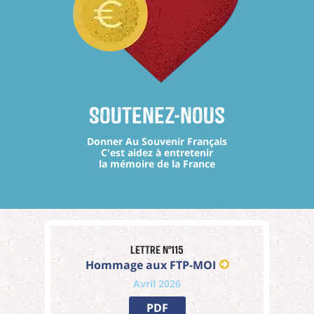
Soutenez-nous
Donner Au Souvenir Français
C'est aidez à entretenir
la mémoire de la France
Lettre n°115
Hommage aux FTP-MOI
Avril 2026
PDF