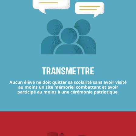
transmettre
Aucun élève ne doit quitter sa scolarité sans avoir visité
au moins un site mémoriel combattant et avoir
participé au moins à une cérémonie patriotique.