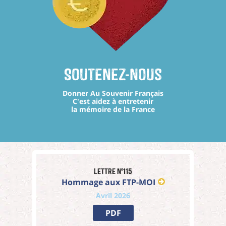
Soutenez-nous
Donner Au Souvenir Français
C'est aidez à entretenir
la mémoire de la France
Lettre n°115
Hommage aux FTP-MOI
Avril 2026
PDF