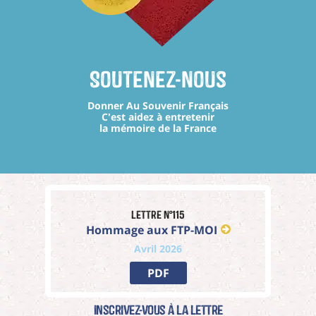
Soutenez-nous
Donner Au Souvenir Français
C'est aidez à entretenir
la mémoire de la France
Lettre n°115
Hommage aux FTP-MOI
Avril 2026
PDF
Inscrivez-vous à La Lettre