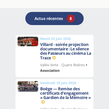
Actus récentes
8
Mardi 23 juin 2026
Villard - soirée projection
documentaire : Le silence
des Passeurs au cinéma La
Trace
Vallée Verte - Quatre Rivières
•
Association
Vendredi 19 juin 2026
Boëge — Remise des
certificats d’engagement
« Gardien de la Mémoire »