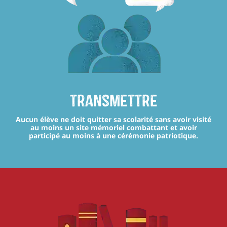
transmettre
Aucun élève ne doit quitter sa scolarité sans avoir visité
au moins un site mémoriel combattant et avoir
participé au moins à une cérémonie patriotique.