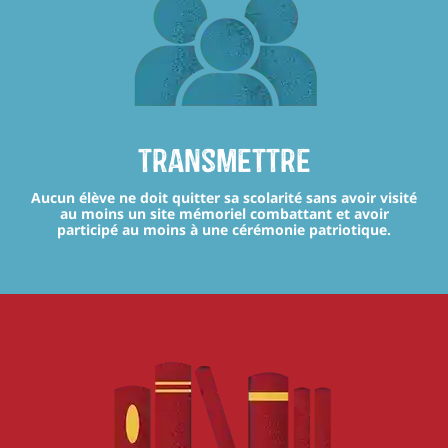
transmettre
Aucun élève ne doit quitter sa scolarité sans avoir visité
au moins un site mémoriel combattant et avoir
participé au moins à une cérémonie patriotique.